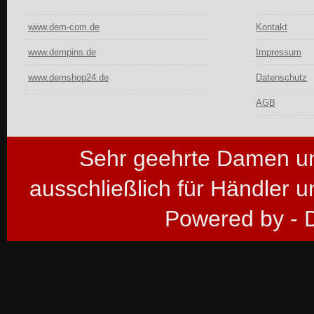
www.dem-com.de
Kontakt
www.dempins.de
Impressum
www.demshop24.de
Datenschutz
AGB
Sehr geehrte Damen un
ausschließlich für Händler
Powered by -